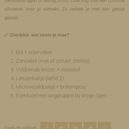
vermoeide ogen of wazig zicht? Laat nog snel een controle
uitvoeren voor je vertrekt. Zo vertrek je met een gerust
gevoel.
✅ Checklist: wat neem je mee?
Bril + reservebril
Zonnebril (met of zonder sterkte)
Voldoende lenzen + vloeistof
Lenzenbakje (liefst 2)
Microvezeldoekje + brillenspray
Eventueel een oogdruppel bij droge ogen
Deel dit artikel