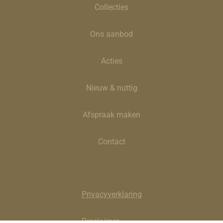
Collecties
Ons aanbod
Acties
Nieuw & nuttig
Afspraak maken
Contact
Privacyverklaring
Disclaimer