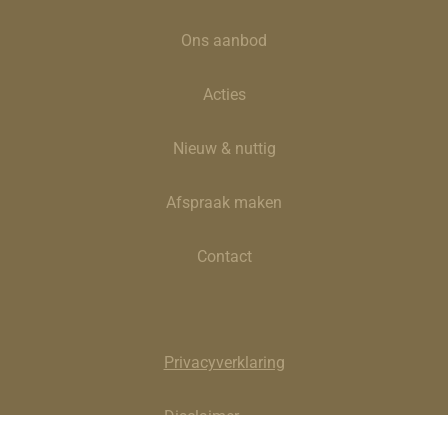
Ons aanbod
Acties
Nieuw & nuttig
Afspraak maken
Contact
Privacyverklaring
Disclaimer